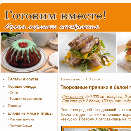
Салаты и соусы
/
Выпечка и тесто
Разное
Первые блюда
Творожные пряники в белой 
- Супы
Для теста:
250-300 гр. творога, 2 ж
- Борщи и свекольники
Для глазури:
2 белка, 150 гр. сах. пуд
Овощи
После очередной праздничной выпечк
Блюда из мяса и птицы
брала его для начинки и ленивых варе
невкусно. Поэтому я отправилась на по
- Мясные закуски
- Горячие блюда