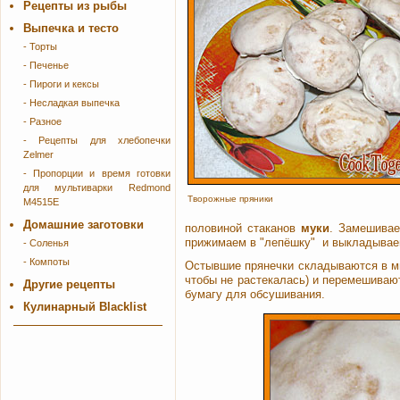
Рецепты из рыбы
Выпечка и тесто
- Торты
- Печенье
- Пироги и кексы
- Несладкая выпечка
- Разное
- Рецепты для хлебопечки
Zelmer
- Пропорции и время готовки
для мультиварки Redmond
Творожные пряники
M4515E
Домашние заготовки
половиной стаканов
муки
. Замешивае
прижимаем в "лепёшку" и выкладываем 
- Соленья
- Компоты
Остывшие прянечки складываются в ми
чтобы не растекалась) и перемешиваю
Другие рецепты
бумагу для обсушивания.
Кулинарный Blacklist