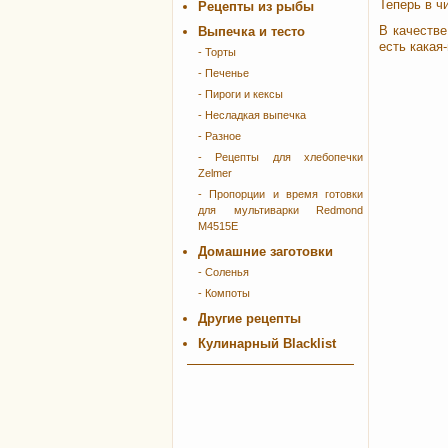
Теперь в ч
Рецепты из рыбы
В качестве
Выпечка и тесто
есть какая
- Торты
- Печенье
- Пироги и кексы
- Несладкая выпечка
- Разное
- Рецепты для хлебопечки
Zelmer
- Пропорции и время готовки
для мультиварки Redmond
M4515E
Домашние заготовки
- Соленья
- Компоты
Другие рецепты
Кулинарный Blacklist