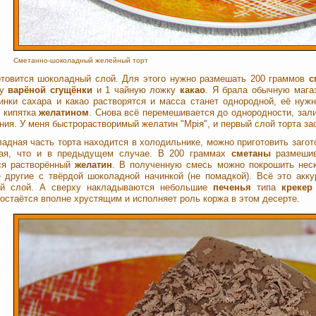
Сметанно-шоколадный желейный торт
отовится шоколадный слой. Для этого нужно размешать 200 граммов
с
ку
варёной сгущёнки
и 1 чайную ложку
какао
. Я брала обычную мага
пинки сахара и какао растворятся и масса станет однородной, её ну
 кипятка
желатином
. Снова всё перемешивается до однородности, зал
ния. У меня быстрорастворимый желатин "Мрiя", и первый слой торта за
адная часть торта находится в холодильнике, можно приготовить загот
ая, что и в предыдущем случае. В 200 граммах
сметаны
размешив
ся растворённый
желатин
. В полученную смесь можно покрошить нес
 другие с твёрдой шоколадной начинкой (не помадкой). Всё это акк
й слой. А сверху накладываются небольшие
печенья
типа
крекер
 остаётся вполне хрустящим и исполняет роль коржа в этом десерте.