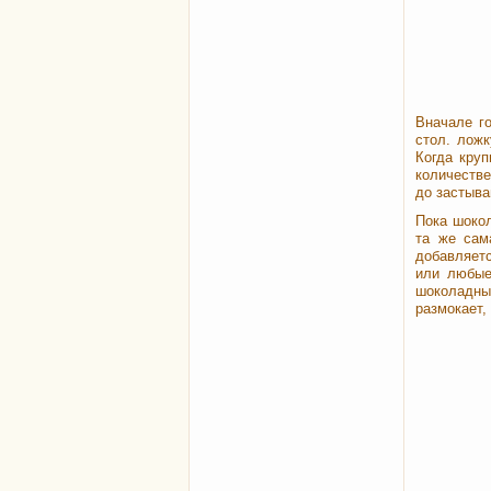
Вначале г
стол. лож
Когда кру
количестве
до застыва
Пока шокол
та же сам
добавляет
или любые
шоколадны
размокает,