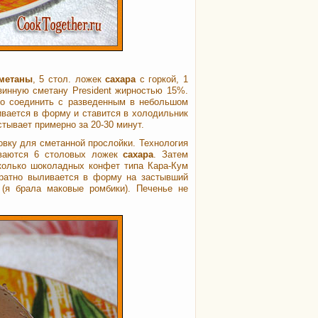
метаны
, 5 стол. ложек
сахара
с горкой, 1
зинную сметану President жирностью 15%.
жно соединить с разведенным в небольшом
ивается в форму и ставится в холодильник
стывает примерно за 20-30 минут.
овку для сметанной прослойки. Технология
аются 6 столовых ложек
сахара
. Затем
колько шоколадных конфет типа Кара-Кум
уратно выливается в форму на застывший
(я брала маковые ромбики). Печенье не