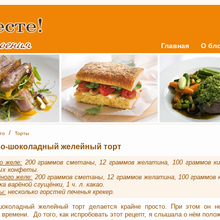
Главная
О бл
/
то
Торты
о-шоколадный желейный торт
о желе:
200 граммов сметаны, 12 граммов желатина, 100 граммов кип
ых конфеты.
ного желе:
200 граммов сметаны, 12 граммов желатина, 100 граммов ки
а варёной сгущёнки, 1 ч. л. какао.
ы:
несколько горстей печенья крекер.
шоколадный желейный торт делается крайне просто. При этом он не
 времени. До того, как испробовать этот рецепт, я слышала о нём поло