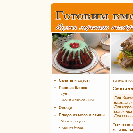
Салаты и соусы
Выпечка и тес
Первые блюда
Сметанн
- Супы
Для белог
- Борщи и свекольники
шоколадн
Для кофей
Овощи
стол. ложк
Блюда из мяса и птицы
Для основ
- Мясные закуски
Сметанно-
- Горячие блюда
количества