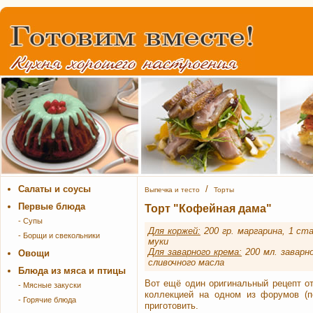
Салаты и соусы
/
Выпечка и тесто
Торты
Первые блюда
Торт "Кофейная дама"
- Супы
Для коржей:
200 гр. маргарина, 1 ста
- Борщи и свекольники
муки
Для заварного крема:
200 мл. заварно
Овощи
сливочного масла
Блюда из мяса и птицы
Вот ещё один оригинальный рецепт о
- Мясные закуски
коллекцией на одном из форумов (
- Горячие блюда
приготовить.