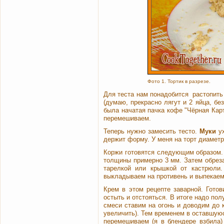
Фото 1. Тортик в разрезе.
Для теста нам понадобится растопить
(думаю, прекрасно лягут и 2 яйца, б
была начатая пачка кофе "Чёрная Кар
перемешиваем.
Теперь нужно замесить тесто.
Муки
ух
держит форму. У меня на торт диаметр
Коржи готовятся следующим образом.
толщины примерно 3 мм. Затем обреза
тарелкой или крышкой от кастрюли
выкладываем на противень и выпекаем
Крем в этом рецепте заварной. Гото
остыть и отстояться. В итоге надо по
смеси ставим на огонь и доводим до 
увеличить). Тем временем в оставшу
перемешиваем (я в блендере взбила)