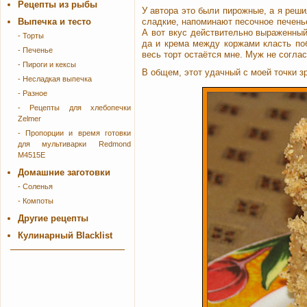
Рецепты из рыбы
У автора это были пирожные, а я реши
Выпечка и тесто
сладкие, напоминают песочное печенье
А вот вкус действительно выраженный
- Торты
да и крема между коржами класть поб
- Печенье
весь торт остаётся мне. Муж не согла
- Пироги и кексы
В общем, этот удачный с моей точки з
- Несладкая выпечка
- Разное
- Рецепты для хлебопечки
Zelmer
- Пропорции и время готовки
для мультиварки Redmond
M4515E
Домашние заготовки
- Соленья
- Компоты
Другие рецепты
Кулинарный Blacklist